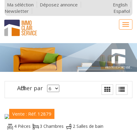
Ma séléction
Déposez annonce
English
Newsletter
Español
Togg
navig
Afficher par
Vente : Réf. 12879
4 Pièces
3 Chambres
2 Salles de bain