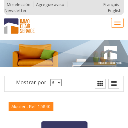
Mi selección
Agregue aviso
Français
Newsletter
English
Togg
navig
Mostrar por
Alquiler : Ref. 15840