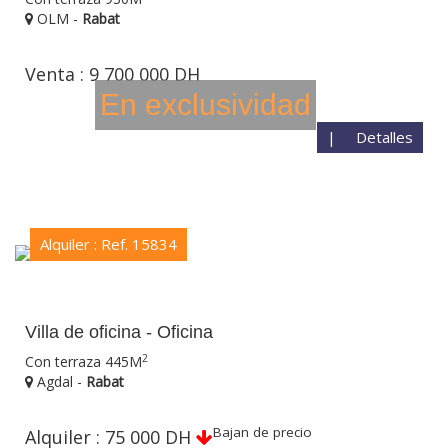
OLM -
Rabat
Venta : 9 700 000 DH
En exclusividad
|
Detalles
Alquiler : Ref. 15834
Villa de oficina - Oficina
2
Con terraza 445M
Agdal -
Rabat
Bajan de precio
Alquiler : 75 000 DH