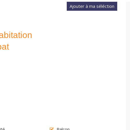
abitation
bat
ité
Balcon